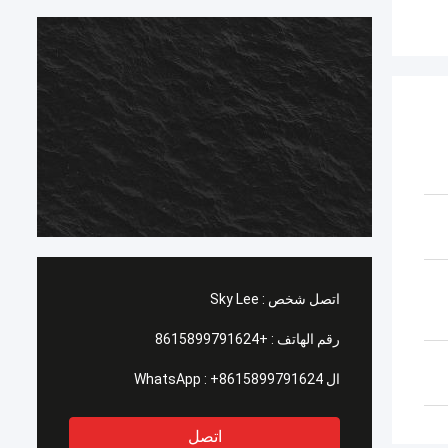
اتصل شخص :
Sky Lee
رقم الهاتف :
+8615899791624
ال WhatsApp :
+8615899791624
اتصل