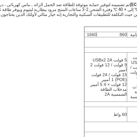
تم تصميمه لتوفير حماية موثوقة للطاقة ضد الحمل الزائد ، ماس كهربائى ، د
الحرارة الزائدة والقطبية العكسية.نطاق درجة حرارة التشغيل من 0 ℃ إلى + 40 ℃ وفترة الشحن 2-3 ساعات.المنتج مزود ببطارية ليثيوم ويوفر ط
ECO  حل طاقة مدمجًا وفعالًا من حيث التكلفة للتطبيقات السكنية والتجارية.إنه خيار مثالي لأولئك الذين يحتاجون
1660
860
لت
5 فولت USBx2 2A
US
9 فولت / 12 فولت 2
لت /
أمبير
فولت
15 فولت / 24 فولت
×
(POE) 1 أمبير
12 فولت × 4 5 أمبير
ات
مدخلات الطاقة
ة
الشمسية 2A
ية
60 واط