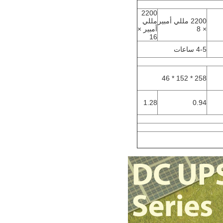
2200
2200 مللي أمبير
مللي
× 8
أمبير ×
16
4-5 ساعات
258 * 152 * 46
1.28
0.94