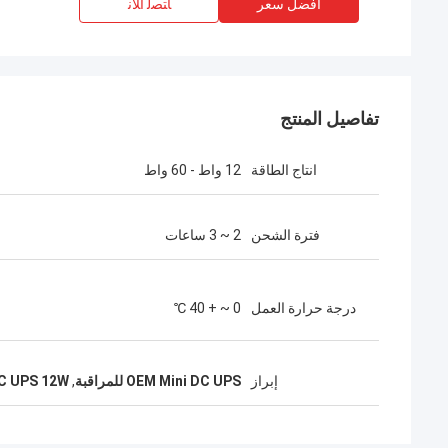
افضل سعر
ﺎﺘﺼﻟ ﺍﻶﻧ
تفاصيل المنتج
انتاج الطاقة
12 واط - 60 واط
فترة الشحن
2 ~ 3 ساعات
درجة حرارة العمل
0 ~ + 40 ℃
إبراز
OEM Mini DC UPS للمراقبة
,
DC UPS 12W