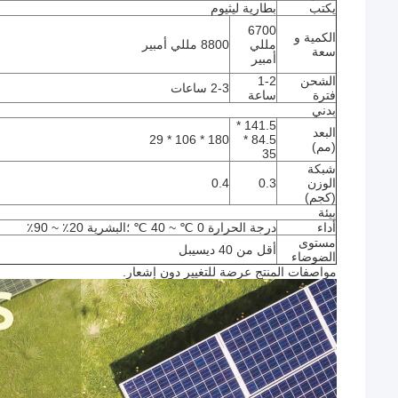
يكتب
بطارية ليثيوم
6700
الكمية و
مللي
8800 مللي أمبير
سعة
أمبير
الشحن
1-2
2-3 ساعات
فترة
ساعة
بدني
141.5 *
البعد
180 * 106 * 29
84.5 *
(مم)
35
شبكة
الوزن
0.3
0.4
(كجم)
بيئة
أداء
درجة الحرارة 0 ℃ ~ 40 ℃ ؛البشرية 20٪ ~ 90٪
مستوى
أقل من 40 ديسيبل
الضوضاء
مواصفات المنتج عرضة للتغيير دون إشعار.