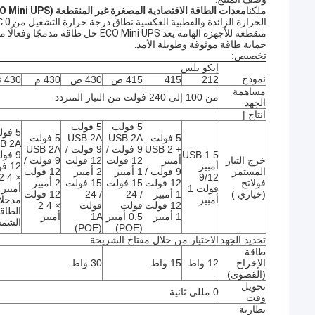
ملكنا
معدات الطاقة الاقتصادية المصغرة غير المنقطعة (ECO Mini UPS)
منقطعة للأجهزة الهامة.يعد Mini UPS
حماية طاقة موثوقة وطويلة الأمد.
تخصيص:
إيكو بلس
نموذج
212
415
415 ص
430 ص
430 م
430 ثانية
مساهمة
من 100 إلى 240 فولت من التيار المتردد
الجهد
انتاج |
5 فولت
5 فولت
5 فو
5 فولت
USB 2A
USB 2A
5 فولت
B 2A
+ USB 2
9 فولت /
9 فولت /
USB 2A
USB 1.5
9 فو
خرج التيار
أمبير
12 فولت
12 فولت
9 فولت /
أمبير
12 
المستمر
9 فولت /
1 أمبير
2 أمبير
12 فولت
 4 2
9/12
فولاتج
12 فولت
15 فولت
15 فولت
2 أمبير
فولت 1
أمبير
(خياري )
1 أمبير
/ 24
/ 24
12 فولت
أمبير
مدخل
12 فولت
فولت
فولت
× 4 2
الطاق
1 أمبير
0.5 أمبير
1A
أمبير
الشمس
(POE)
(POE)
تحديد الجهد
الاختيار من خلال مفتاح الشريحة
طاقة
الإخراج
12 واط
15 واط
30 واط
(القصوى)
تحويل
0 مللي ثانية
وقت
بطارية