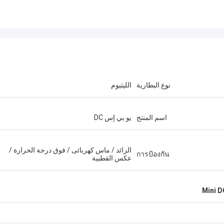
نوع البطارية
الليثيوم
اسم المنتج
يو بي إس DC
الزائد / ماس كهربائى / فوق درجة الحرارة /
การป้องกัน
عكس القطبية
Mini 