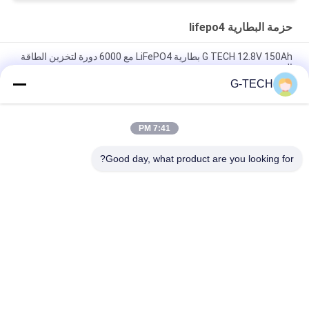
حزمة البطارية lifepo4
G TECH 12.8V 150Ah بطارية LiFePO4 مع 6000 دورة لتخزين الطاقة
الشمسية
G-TECH
G TECH 72V 30Ah بطارية LiFePO4 مع 6000 عمر دورة للدراجة
الكهربائية والدراجة الثلاثية
7:41 PM
G TECH 76.8V 100Ah بطارية LiFePO4 مع 6000 عمر دورة للدراجة
الكهربائية والدراجة الثلاثية
Good day, what product are you looking for?
فئات شعبية
جميع
نقية شرط لموجة UPS 
جي تك UPS
الخط التفاعلية
عالية التردد على 
UPS PWM
الإنترنت يو بي إس
التردد المنخفض UPS 
يو بي إس وحدات عبر 