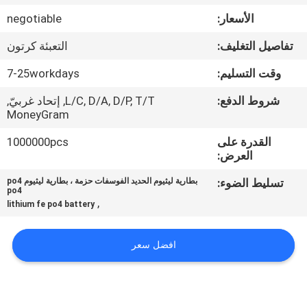
الجودة
الأسعار:
negotiable
تفاصيل التغليف:
التعبئة كرتون
اتصل
بنا
وقت التسليم:
7-25workdays
شروط الدفع:
L/C, D/A, D/P, T/T, إتحاد غربيّ,
MoneyGram
أخبار
القدرة على
1000000pcs
العرض:
اطلب
تسليط الضوء:
بطارية ليثيوم الحديد الفوسفات حزمة ، بطارية ليثيوم po4
اقتباس
po4
,
lithium fe po4 battery
خريطة
افضل سعر
الموقع
سياسة