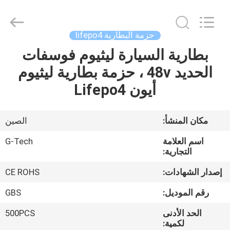
G-
TECH
POWER
GROUP.
All
حزمة البطارية lifepo4
Rights
Reserved.
بطارية السيارة ليثيوم فوسفات
المنزل
الحديد 48v ، حزمة بطارية ليثيوم
المنتجات
أيون Lifepo4
حولنا
مكان المنشأ:
الصين
اسم العلامة
G-Tech
جولة
التجارية:
في
إصدار الشهادات:
CE ROHS
المصنع
رقم الموديل:
GBS
الحد الأدنى
500PCS
مراقبة
لكمية: