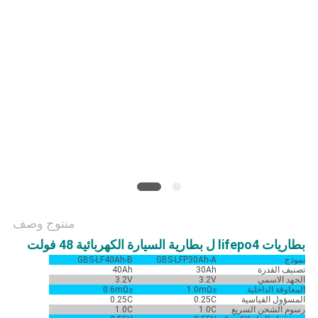
الخصوصية
منتوج وصف
بطاريات lifepo4 ل بطارية السيارة الكهربائية 48 فولت
نموذج
GBS-LFP30Ah-A
GBS-LF40Ah-B
تصنيف القدرة
30Ah
40Ah
الجهد الاسمي
3.2V
3.2V
المعاوقة الداخلية
≤1.0mΩ
≤0.6mΩ
المسؤول القياسية
0.25C
0.25C
رسوم الشحن السريع
1.0C
1.0C