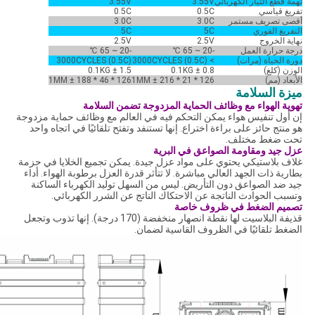
تهمة قطع التيار الكهربائي
3.55V
3.55V
تفريغ قياسي
0.5C
0.5C
أقصى تصريف مستمر
3.0C
3.0C
التفريغ الفوري
5C
5C
نهاية الخروج
2.5V
2.5V
درجة حرارة العمل
-20 ~ 65 ℃
-20 ~ 65 ℃
دورة الحياة (مرات)
> 3000CYCLES (0.5C)
3000CYCLES (0.5C)
الوزن (كلغ)
0.8 ± 0.1KG
1.5 ± 0.1KG
الأبعاد (مم)
126 * 21 * 216 ± 1MM
126 * 46 * 188 ± 1MM
ميزة السلامة
تهوية الهواء مع وظائف الحماية المزدوجة تضمن السلامة
إن أول تنفيس هواء يمكن التحكم فيه في العالم مع وظائف حماية مزدوجة
هو منتج حائز على براءة اختراع. إنها تستنفد وتفتح تلقائيًا في اتجاه واحد
تحت ضغط مختلف.
عزل جيد ومقاومة الصواعق في البرية
غلاف بلاستيكي يحتوي على مواد عزل جيدة. يمكن تجميع الخلايا في حزمة
بطارية ذات الجهد العالي مباشرة. لا تتأثر قدرة العزل برطوبة الهواء. أداء
جيد ضد الصواعق دون التأريض. ليس من السهل توليد الكهرباء الساكنة
وتسبب الحوادث الناتجة عن الاحتكاك الناتج عن الشرر الكهربائي.
تصميم الضغط في ظروف خاصة
قذيفة البلاسيت لها نقطة انصهار منخفضة (170 درجة). إنها تذوب وتجعل
الضغط تلقائيًا في الظروف القاسية لضمان.