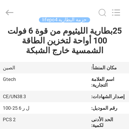
G-
TECH
POWER
GROUP.
All
حزمة البطارية lifepo4
Rights
Reserved.
25بطارية الليثيوم من قوة 6 فولت
المنزل
100 أواحة لتخزين الطاقة
المنتجات
الشمسية خارج الشبكة
حولنا
مكان المنشأ:
الصين
اسم العلامة
Gtech
جولة
التجارية:
في
إصدار الشهادات:
CE/UN38.3
المصنع
رقم الموديل:
ل ر 25.6-100
الحد الأدنى
2 PCS
مراقبة
لكمية: