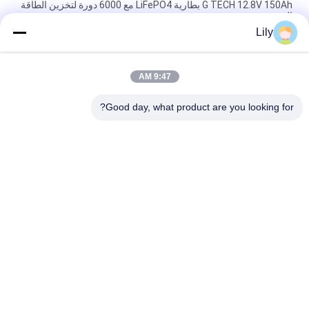
G TECH 12.8V 150Ah بطارية LiFePO4 مع 6000 دورة لتخزين الطاقة
الشمسية
Lily
G TECH 72V 30Ah بطارية LiFePO4 مع 6000 عمر دورة للدراجة
الكهربائية والدراجة الثلاثية
9:47 AM
G TECH 76.8V 100Ah بطارية LiFePO4 مع 6000 عمر دورة للدراجة
الكهربائية والدراجة الثلاثية
Good day, what product are you looking for?
فئات شعبية
جميع
نقية شرط لموجة UPS 
جي تك UPS
الخط التفاعلية
عالية التردد على 
UPS PWM
الإنترنت يو بي إس
التردد المنخفض UPS 
يو بي إس وحدات عبر 
على الإنترنت
الإنترنت
مصغرة العاصمة يو بي 
السلطة العاكس 