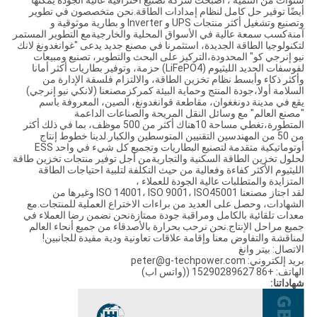
أيضًا توفير حل كامل لنظام إمدادات الطاقة.نحن متخصصون في تطوير
وتصنيع وتشغيل أكثر منتجات UPS و Inverter و بطارية موثوقية و
آمنةكسب سمعة عالية في الأسواق المحلية والخارجيةمع التطوير المستمر
لتكنولوجيا الطاقة الجديدة، استثمرنا في مصنع جديد يدعى "غوانغدونغ لانك
نيو إنرجي كو" المحدودة،التركيز على البحث والتطوير، تصنيع ومبيعات
لفوسفات الحديد الليثيوم (LiFePO4) حزمة، وتوفير بطاريات أكثر أمانا
وأكثر ذكاء وأبسط نظام تخزين الطاقة، والالتزام فلسفة الإدارة من
السلامة أولا،جودة المنتج وحماية البيئة كمركزمصنعنا (لانكي نيو إنرجي)
يقع في مدينة دونغغوان، مقاطعة قوانغدونغ، الصين، المعروفة باسم
"مصنع العالم" مع وسائل النقل المريحة والصناعات الداعمة
المتطورة،تغطي مساحة 10هناك أكثر من 500 موظف، بما في ذلك أكثر
من 50 من المهندسين التقنيين المتوسطين والكبار.لدينا خطوط إنتاج
أوتوماتيكية متقدمة لتصنيع البطاريات وتجميع كل شيء في واحد ESS
لحلول تخزين الطاقة السكنية والتجاريةمن أجل توفير منتجات تخزين طاقة
الليثيوم الأكثر كفاءة وفعالية من حيث التكلفة لتلبية احتياجات الطاقة
المتزايدة والمتطلبات عالية الجودة للعملاء ،
لقد اجتاز مصنعنا ISO 14001، ISO 9001، ISO45001 وغيرها من
الشهادات، وحصل على العديد من براءات الاختراع العملية للمنتجات.مع
معدات تلقائية بالكامل ومراقبة جودة ممتازةنحن نضمن رضا العملاء في
جميع مراحل الإنتاج.نحن نرحب بحرارة بالأصدقاء من جميع أنحاء العالم
لمناقشة والتفاوض معنا وإقامة علاقات تعاونية ودية مفيدة للجانبين!
الاتصال: بيتر وانغ
بريد إلكتروني: peter@g-techpower.com
الهاتف: +86 15290289627 ((واتس اب)
شهاداتنا: