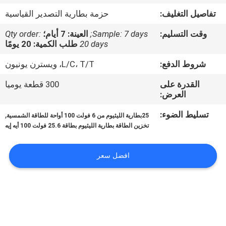
الجودة
تفاصيل التغليف:
حزمة بطارية التصدير القياسية
وقت التسليم:
Sample: 7 days;
العينة: 7 أيام؛
Qty order:
اتصل
20 days
طلب الكمية: 20 يومًا
بنا
شروط الدفع:
L/C، T/T، ويسترن يونيون
القدرة على
300 قطعة يوميا
أخبار
العرض:
تسليط الضوء:
,
25بطارية الليثيوم من 6 فولت 100 أواحة للطاقة الشمسية
اطلب
تخزين الطاقة بطارية الليثيوم بطاقة 25.6 فولت 100 أيه إيه
اقتباس
افضل سعر
خريطة
الموقع
سياسة