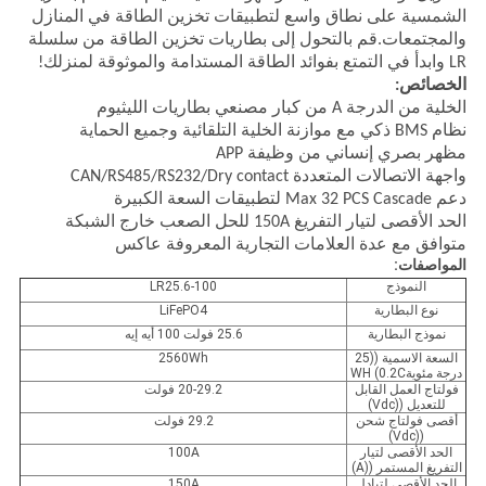
الشمسية على نطاق واسع لتطبيقات تخزين الطاقة في المنازل
والمجتمعات.قم بالتحول إلى بطاريات تخزين الطاقة من سلسلة
LR وابدأ في التمتع بفوائد الطاقة المستدامة والموثوقة لمنزلك!
الخصائص:
الخلية من الدرجة A من كبار مصنعي بطاريات الليثيوم
نظام BMS ذكي مع موازنة الخلية التلقائية وجميع الحماية
مظهر بصري إنساني من وظيفة APP
واجهة الاتصالات المتعددة CAN/RS485/RS232/Dry contact
دعم Max 32 PCS Cascade لتطبيقات السعة الكبيرة
الحد الأقصى لتيار التفريغ 150A للحل الصعب خارج الشبكة
متوافق مع عدة العلامات التجارية المعروفة عاكس
المواصفات:
النموذج
LR25.6-100
نوع البطارية
LiFePO4
نموذج البطارية
25.6 فولت 100 أيه إيه
السعة الاسمية ((25
2560Wh
درجة مئوية0.2C) WH
فولتاج العمل القابل
20-29.2 فولت
للتعديل ((Vdc)
أقصى فولتاج شحن
29.2 فولت
((Vdc)
الحد الأقصى لتيار
100A
التفريغ المستمر ((A)
الحد الأقصى لتبادل
150A