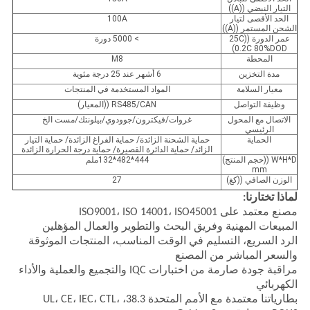
التيار النبضي ((A))
الحد الأقصى لتيار
100A
الشحن المستمر ((A))
عمر الدورة ((25C
> 5000 دورة
0.2C 80%DOD)
المحطة
M8
مدة التخزين
6 أشهر عند 25 درجة مئوية
معيار السلامة
المواد المستخدمة في المنتجات
وظيفة التواصل
RS485/CAN ((المعيار)
الاتصال مع المحول
غروات/فيكترون/جوودوي/بيلونتك/مست الخ
الرئيسي
الحماية
حماية الشحنة الزائدة/ حماية الفراغ الزائدة/ حماية التيار
الزائد/ حماية الدائرة القصيرة/ حماية درجة الحرارة الزائدة
W*H*D ((حجم المنتج)
444*482*132ملم
mm
الوزن الصافي ((كغ)
27
لماذا تختارنا:
مصنع معتمد على ISO9001، ISO 14001، ISO45001
المبيعات المهنية وفريق البحث والتطوير والعمال المؤهلين
الرد السريع، التسليم في الوقت المناسب، المنتجات الموثوقة
والسعر المباشر من المصنع
مراقبة جودة صارمة من اختبارات IQC والتجميع والعملية والأداء
الكهربائي
بطارياتنا معتمدة مع الأمم المتحدة 38.3، UL، CE، IEC، CTL،