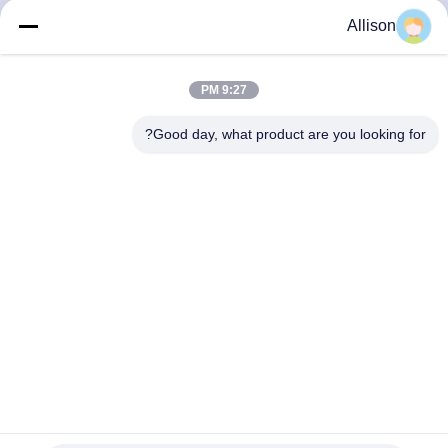
الجودة
Allison
اتصل
9:27 PM
بنا
Good day, what product are you looking for?
أخبار
اطلب
اقتباس
خريطة
الموقع
51.2V 100Ah نظام بطارية الليثيوم لتخزين الطاقة مع BMS الذكي
5KWH ، 10KWH ، 15KWH
سياسة