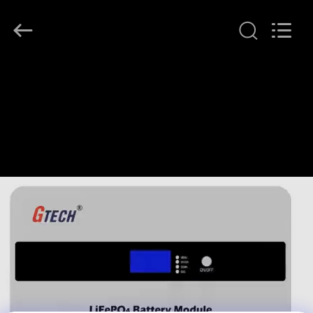
G-
TECH
POWER
GROUP.
All
Rights
Reserved.
المنزل
المنتجات
حولنا
جولة
في
المصنع
مراقبة