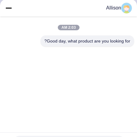
الجودة
Allison
اتصل
2:03 AM
بنا
Good day, what product are you looking for?
أخبار
اطلب
اقتباس
خريطة
الموقع
ميني UPS DC مع بطارية الليثيوم لجهاز التوجيه 18W 30W
سياسة