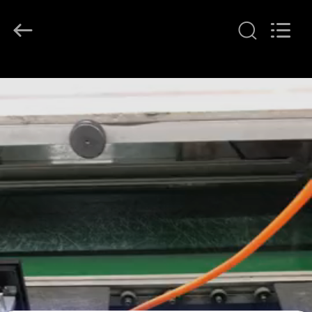
G-
TECH
POWER
GROUP.
All
Rights
Reserved.
المنزل
المنتجات
حولنا
جولة
في
المصنع
مراقبة