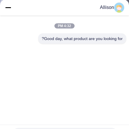
الجودة
Allison
اتصل
4:32 PM
بنا
Good day, what product are you looking for?
أخبار
اطلب
اقتباس
خريطة
الموقع
Pure Sine Wave 3KW 1KVA للخادم عبر الإنترنت شكا من التردد
العالي
سياسة