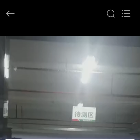
G-
TECH
POWER
GROUP.
All
Rights
Reserved.
المنزل
المنتجات
حولنا
جولة
في
المصنع
مراقبة