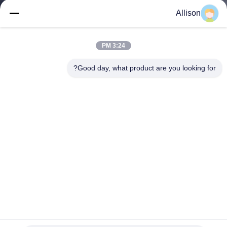
الجودة
Allison
اتصل
3:24 PM
بنا
Good day, what product are you looking for?
أخبار
اطلب
اقتباس
خريطة
الموقع
شاشة LCD 12V 7Ah 10000W 10Kva وحدات UPS على الإنترنت
سياسة