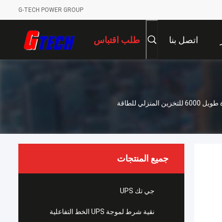
G-TECH POWER GROUP
اتصل بنا
طلب اقتباس
بطارية G TECH 51.2 فولت 300 أمبير ساعة 15 كيلو واط ساعة LiFePO4 بعمر دورة طويل 6000 للتخزين المنزلي للطاقة
جميع المنتجات
جي تك UPS
نقية شرط لموجة UPS الخط التفاعلية