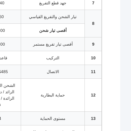
7
جهد قطع التفريغ
40 فولت
تيار الشحن والتفريغ القياسي
60 أمبي
8
أقصى تيار شحن
300 أمب
9
أقصى تيار تفريغ مستمر
300 أمب
10
التركيب
قاعد
11
الاتصال
S485
الشحن الزا
الزائد / 
12
حماية البطارية
الزائدة / ا
ق
13
مستوى الحماية
4