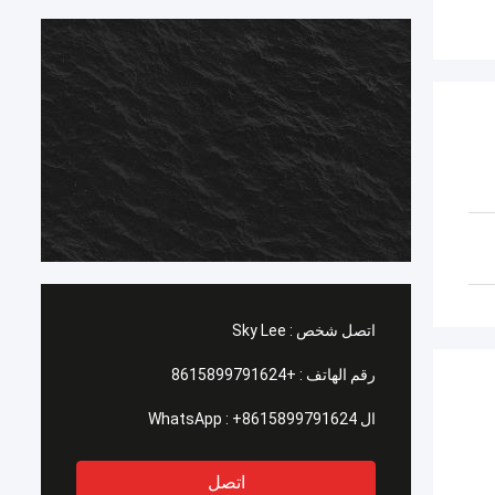
اتصل شخص :
Sky Lee
رقم الهاتف :
+8615899791624
ال WhatsApp :
+8615899791624
اتصل