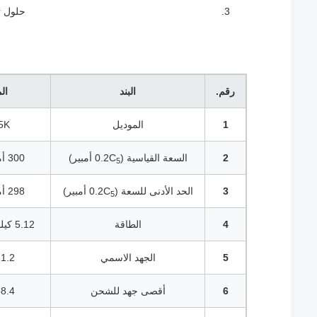
حلول ت
رقم.
البند
ال
1
الموديل
5K
2
السعة القياسية (0.2C
أمبير)
300 أمبير ساعة
5
3
الحد الأدنى للسعة (0.2C
أمبير)
298 أمبير ساعة
5
4
الطاقة
5.12 كيلو واط ساعة
5
الجهد الاسمي
51.2 فو
6
أقصى جهد للشحن
58.4 فو