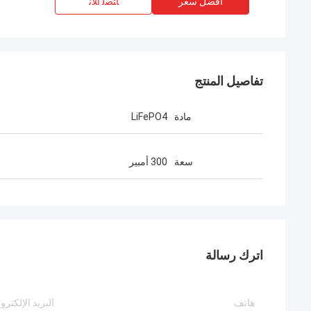
افضل سعر
ﺎﺘﺼﻟ ﺍﻶﻧ
تفاصيل المنتج
مادة
LiFePO4
سعة
300 أمبير
اترك رسالة