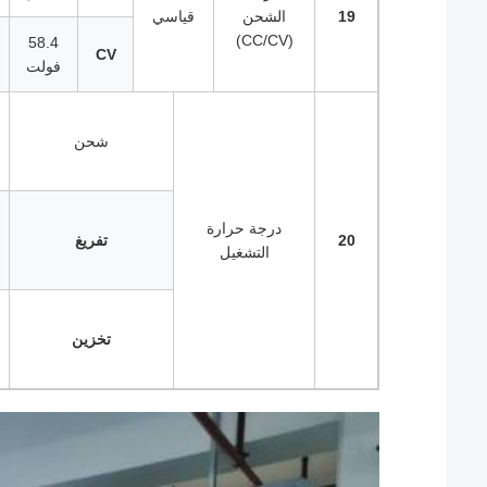
19
الشحن
قياسي
(CC/CV)
58.4
CV
فولت
شحن
درجة حرارة
20
تفريغ
التشغيل
تخزين