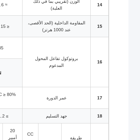
الوزن (تقريبي بما في ذلك
14
≈ 46.6 كجم
العلبة)
المقاومة الداخلية (الحد الأقصى،
15
≤ 15 ميجا أوم
عند 1000 هرتز)
85
بروتوكول تفاعل المحول
16
المدعوم
N
17
عمر الدورة
18
جهد التسليم
≥ 51.2 فولت
20
CC
أمبير
طريقة