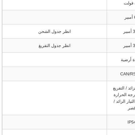
ر
ير
انظر جدول الشحن
ير
انظر جدول التفريغ
ة أرضية
CAN/R
ئد / التفريغ
درجة الحرارة
لتيار الزائد /
صر
IP5