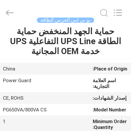
G-
TECH
POWER
GROUP.
All
يو بي إس الحرس الطاقة
Rights
Reserved.
حماية الجهد المنخفض حماية
المنزل
الطاقة UPS Line التفاعلية UPS
المنتجات
خدمة OEM المجانية
حولنا
China
Place of Origin:
اسم العلامة
Power Guard
جولة
التجارية:
في
إصدار الشهادات:
CE, ROHS
المصنع
PG650VA/800VA CS
Model Number:
1
Minimum Order
مراقبة
Quantity: