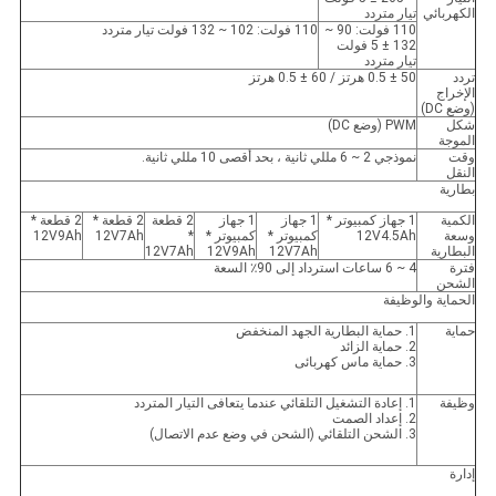
الكهربائي
تيار متردد
110 فولت: 90 ~
110 فولت: 102 ~ 132 فولت تيار متردد
132 ± 5 فولت
تيار متردد
تردد
50 ± 0.5 هرتز / 60 ± 0.5 هرتز
الإخراج
(وضع DC)
شكل
PWM (وضع DC)
الموجة
وقت
نموذجي 2 ~ 6 مللي ثانية ، بحد أقصى 10 مللي ثانية.
النقل
بطارية
الكمية
1 جهاز كمبيوتر *
1 جهاز
1 جهاز
2 قطعة
2 قطعة *
2 قطعة *
وسعة
12V4.5Ah
كمبيوتر *
كمبيوتر *
*
12V7Ah
12V9Ah
البطارية
12V7Ah
12V9Ah
12V7Ah
فترة
4 ~ 6 ساعات استرداد إلى 90٪ السعة
الشحن
الحماية والوظيفة
حماية
1. حماية البطارية الجهد المنخفض
2. حماية الزائد
3. حماية ماس كهربائى
وظيفة
1. إعادة التشغيل التلقائي عندما يتعافى التيار المتردد
2. إعداد الصمت
3. الشحن التلقائي (الشحن في وضع عدم الاتصال)
إدارة