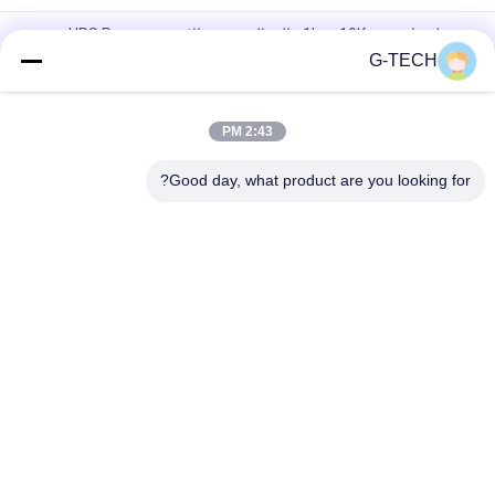
مرحلة واحدة 1kva 10Kva عالية التردد عبر الإنترنت UPS Power
Guard UPS
G-TECH
حقيقي مزدوج التحويل عبر الإنترنت عالية التردد UPS أسود ABS شل
2:43 PM
حارس الطاقة عالي التردد عبر الإنترنت UPS Pure Sine Wave RS232
/ فتحة Interlling قابلة للتحديد
Good day, what product are you looking for?
فئات شعبية
جميع
نقية شرط لموجة UPS 
جي تك UPS
الخط التفاعلية
عالية التردد على 
UPS PWM
الإنترنت يو بي إس
التردد المنخفض UPS 
يو بي إس وحدات عبر 
على الإنترنت
الإنترنت
مصغرة العاصمة يو بي 
السلطة العاكس 