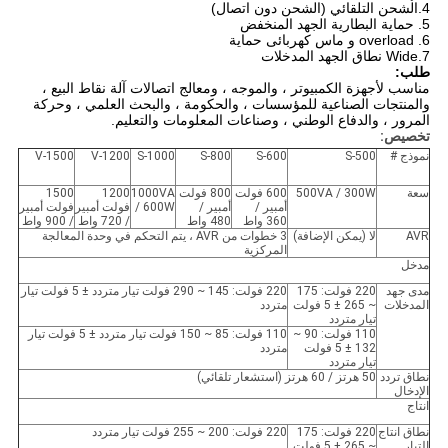
4.الشحن التلقائي (الشحن دون اتصال)
5. حماية البطارية الجهد المنخفض
6. overload و ماس كهربائى حماية
7.Wide نطاق الجهد المدخلات
طلب:
مناسب لأجهزة الكمبيوتر ، والموجه ، ومعالج اتصالات آلة نقاط البيع ،
والمنتجات الصناعية للمؤسسات ، والحكومة ، والبحث العلمي ، وحركة
المرور ، والدفاع الوطني ، وصناعات المعلومات والتعليم.
تخصيص:
نموذج #
S-500
S-600
S-800
S-1000
V-1200
V-1500
سعة
500VA / 300W
600 فولت
800 فولت
1000VA
1200
1500
أمبير /
أمبير /
/ 600W
فولت أمبير
فولت أمبير
360 واط
480 واط
/ 720 واط
/ 900 واط
AVR
لا (يمكن الإضافة)
3 خطوات من AVR ، يتم التحكم في وحدة المعالجة
المركزية
مدخل
مدى جهد
220 فولت: 175
220 فولت: 145 ~ 290 فولت تيار متردد ± 5 فولت تيار
المدخلات
~ 265 ± 5 فولت
متردد
تيار متردد
110 فولت: 90 ~
110 فولت: 85 ~ 150 فولت تيار متردد ± 5 فولت تيار
132 ± 5 فولت
متردد
تيار متردد
نطاق تردد
50 هرتز / 60 هرتز (استشعار تلقائي)
الإدخال
انتاج
نطاق انتاج
220 فولت: 175
220 فولت: 200 ~ 255 فولت تيار متردد
التيار
~ 265 ± 5 فولت