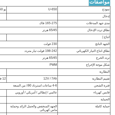
مواصفات
نموذج
U-650
يو 850
إدخال
مدى جهد المدخلات
165-275 فاك
نطاق تردد الإدخال
65/45 هرتز
انتاج |
الجهد الناتج
230 فولت
نطاق انتاج التيار الكهربائي
198-242 فولت تيار متردد
تردد الخرج
65/45 هرتز
شكل موجة الإخراج
PWM
البطارية
تقييم البطارية
12V / 7Ah
12 فولت / 9 أمبير
فترة الشحن
4-6 ساعات استرداد 90٪ من السعة
قابس كهرباء
عالمي / إنطالي / أمريكي / أوروبي
الحماية
حماية كاملة
الجهد المنخفض والحمل الزائد وحماية
ماس كهربائى