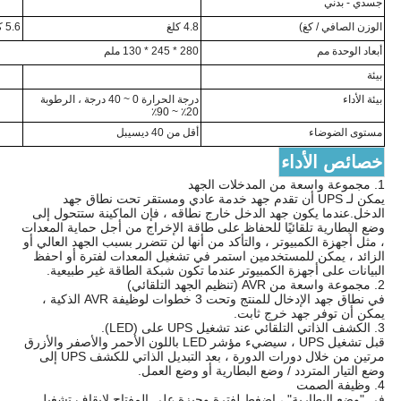
جسدي - بدني
الوزن الصافي / كغ)
4.8 كلغ
5.6 كلغ
أبعاد الوحدة مم
280 * 245 * 130 ملم
بيئة
بيئة الأداء
درجة الحرارة 0 ~ 40 درجة ، الرطوبة
20٪ ~ 90٪
مستوى الضوضاء
أقل من 40 ديسيبل
خصائص الأداء
1. مجموعة واسعة من المدخلات الجهد
يمكن لـ UPS أن تقدم جهد خدمة عادي ومستقر تحت نطاق جهد
الدخل.عندما يكون جهد الدخل خارج نطاقه ، فإن الماكينة ستتحول إلى
وضع البطارية تلقائيًا للحفاظ على طاقة الإخراج من أجل حماية المعدات
، مثل أجهزة الكمبيوتر ، والتأكد من أنها لن تتضرر بسبب الجهد العالي أو
الزائد ، يمكن للمستخدمين استمر في تشغيل المعدات لفترة أو احفظ
البيانات على أجهزة الكمبيوتر عندما تكون شبكة الطاقة غير طبيعية.
2. مجموعة واسعة من AVR (تنظيم الجهد التلقائي)
في نطاق جهد الإدخال للمنتج وتحت 3 خطوات لوظيفة AVR الذكية ،
يمكن أن توفر جهد خرج ثابت.
3. الكشف الذاتي التلقائي عند تشغيل UPS على (LED).
قبل تشغيل UPS ، سيضيء مؤشر LED باللون الأحمر والأصفر والأزرق
مرتين من خلال دورات الدورة ، بعد التبديل الذاتي للكشف UPS إلى
وضع التيار المتردد / وضع البطارية أو وضع العمل.
4. وظيفة الصمت
في "وضع البطارية" ، اضغط لفترة وجيزة على المفتاح لإيقاف تشغيل