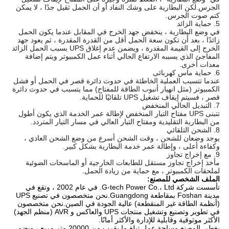
الجرس.لكن البطارية على وشك النفاد أو أن الحمل ثقيل جدًا ، لا يمكن
كتم صوت الجرس.
5. حماية الزائد
في وضع البطارية ، ينخفض ​​جهد الخرج في المقابل عندما يكون الحمل
زائدًا ، بعد أن تكون سعة الحمل أقل من القدرة المقدرة ، ثم يعود جهد
الخرج إلى القيمة المقدرة ، ويضمن عدم إغلاق UPS بسبب الحمل الزائد
المفاجئ الذي يسببه الارتفاع الحالي أثناء عمل الكمبيوتر ويتم إضافة
معدات أخرى.
6. حماية ماس كهربائى
عندما تتسبب العملية الخاطئة في حدوث دائرة قصر في الحمل أو فشل
الكمبيوتر (مثل انهيار أنبوب الطاقة للمفتاح) مما يتسبب في حدوث دائرة
قصر ، فسيتم إيقاف تشغيل UPS تلقائيًا للحماية.
7. التبديل الحالي المنخفض
تتبنى UPS مفتاح التيار المنخفض لإطالة عمر الخدمة الذي يكون أطول
من البطارية التقليدية ومفتاح التيار العالي في مسار التيار المتردد.
8. الشحن التلقائي
يوجد وضعان للشحن ، وقت الشحن أسرع من وضع الشحن العادي ،
وكفاءة أعلى ، وإطالة عمر خدمة البطارية بشكل كبير.
9. مع إخراج تجاوز
مأخذ إخراج تجاوز مستقل للطابعات الخارجية أو الماسحات الضوئية
لملحقات الكمبيوتر ، مع حماية من زيادة الحمل.
الملف الشخصي للمصنع:
تأسست شركة G-tech Power Co.، Ltd. في عام 2002 ، وتقع في
مدينة Foshan بمقاطعة Guangdong.نحن متخصصون في تصنيع UPS
(أنظمة الطاقة غير المنقطعة) عالية الجودة في الصين.نحن متخصصون
في تطوير وتصنيع وتشغيل منتجات UPS والعاكس و AVR (منظم الجهد)
الأكثر موثوقية وقابلية للإدارة والأكثر أمانًا.
يغطي المصنع مساحة عمل تبلغ ما يقرب من 20000 متر مربع ، ويضم