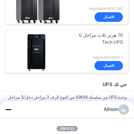
negotiable MOQ:500
الاتصال
70 هرتز ثلاث مراحل G
Tech UPS
negotiable MOQ:1
الاتصال
جي تك UPS
وحدة UPS من سلسلة 60KVA من النوع الرف 3 مراحل دخل/3 مراحل
خرج
Allison
مزود طاقة UPS صناعي مدمج يتميز بتصميم معياري وسعة قابلة
للتطوير مناسب للبيئات الصناعية القاسية
4:21 AM
مزود طاقة مرن G Tech UPS بمدخل متعدد الجهد يدعم معايير