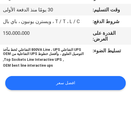
الجودة
وقت التسليم:
30 يومًا منذ الدفعة الأولى
اتصل
شروط الدفع:
T / T ، L / C ، ويسترن يونيون ، باي بال
بنا
القدرة على
150،000،000
العرض:
أخبار
تسليط الضوء:
UPS التفاعلي 800VA Line ، UPS التفاعلي لخط مآخذ
التوصيل العلوي ، وأفضل خطوط UPS التفاعلية من OEM
,
,
Top Sockets Line Interactive UPS
OEM best line interactive ups
اطلب
اقتباس
افضل سعر
خريطة
الموقع
سياسة