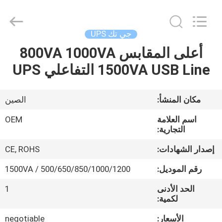
G-
TECH
POWER
GROUP.
All
جي تك UPS
Rights
Reserved.
أعلى المقابس 800VA 1000VA
المنزل
1500VA USB Line التفاعلي UPS
المنتجات
مكان المنشأ:
الصين
حولنا
اسم العلامة
OEM
التجارية:
جولة
إصدار الشهادات:
CE, ROHS
في
رقم الموديل:
500/650/850/1000/1200 / 1500VA
المصنع
الحد الأدنى
1
لكمية:
مراقبة
الأسعار:
negotiable