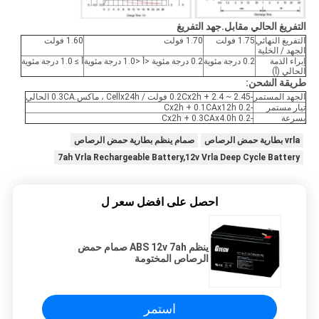
التفريغ الحالي مقابل.جهد التفريغ
التفريغ النهائي
1.75 فولت
1.70 فولت
1.60 فولت
الجهد / الخلية
إبراء الذمة
0.2 درجة مئوية
0.2 درجة مئوية <أ <1.0 درجة مئوية
أ ≥ 1.0 درجة مئوية
الحالي (أ)
طريقة الشحن:
الجهد المستمر
-0.2Cx2h + 2.4 ~ 2.45 فولت / Cellx24h ، ماكس.0.3CA الحالي
تيار مستمر
-0.2 Cx2h + 0.1CAx12h
بسرعة
-0.2 Cx2h + 0.3CAx4.0h
vrla بطارية حمض الرصاص
صمام ينظم بطارية حمض الرصاص
7ah Vrla Rechargeable Battery,12v Vrla Deep Cycle Battery
احصل على افضل سعر ل
ينظم ABS 12v 7ah صمام حمض
الرصاص المختومة
استمر