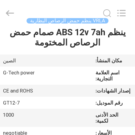
G-
TECH
POWER
GROUP.
All
VRLA ينظم حمض الرصاص البطارية
Rights
Reserved.
ينظم ABS 12v 7ah صمام حمض
المنزل
الرصاص المختومة
المنتجات
مكان المنشأ:
الصين
حولنا
اسم العلامة
G-Tech power
التجارية:
جولة
إصدار الشهادات:
CE and ROHS
في
رقم الموديل:
GT12-7
المصنع
الحد الأدنى
1000
لكمية:
مراقبة
الأسعار:
negotiable