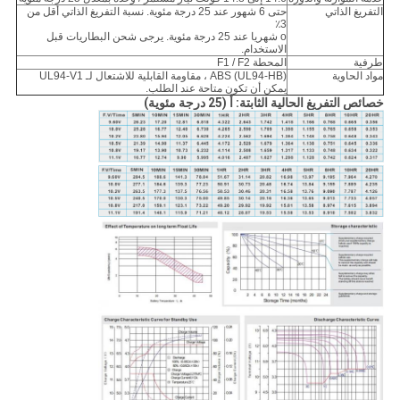
التفريغ الذاتي
حتى 6 شهور عند 25 درجة مئوية. نسبة التفريغ الذاتي أقل من
3٪
o شهريا عند 25 درجة مئوية. يرجى شحن البطاريات قبل
الاستخدام.
طرفية
المحطة F1 / F2
مواد الحاوية
ABS (UL94-HB) ، مقاومة القابلية للاشتعال لـ UL94-V1
يمكن أن تكون متاحة عند الطلب.
خصائص التفريغ الحالية الثابتة: أ (25 درجة مئوية)