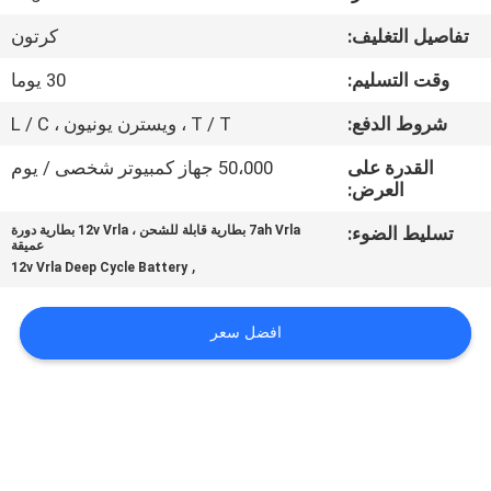
الجودة
تفاصيل التغليف:
كرتون
اتصل
وقت التسليم:
30 يوما
بنا
شروط الدفع:
T / T ، ويسترن يونيون ، L / C
القدرة على
50،000 جهاز كمبيوتر شخصى / يوم
أخبار
العرض:
تسليط الضوء:
7ah Vrla بطارية قابلة للشحن ، 12v Vrla بطارية دورة
عميقة
اطلب
,
12v Vrla Deep Cycle Battery
اقتباس
افضل سعر
خريطة
الموقع
سياسة