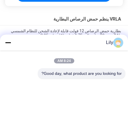
VRLA ينظم حمض الرصاص البطارية
بطارية حمض الرصاص 12 فولت قابلة لإعادة الشحن للنظام الشمسي
9Ah سعة 20 ساعة إلى 1.75 فولت لكل خلية 25 C
Lily
2.55 Kg 12V 9Ah VRLA type lead acid battery for
UPS,Telecom,solar system,alarm system
8:24 AM
2.05kg weight 12v sealed valve regulated rechargeable
battery for ups, telecom, alarm system and solar system
Good day, what product are you looking for?
فئات شعبية
جميع
نقية شرط لموجة UPS 
جي تك UPS
الخط التفاعلية
عالية التردد على 
UPS PWM
الإنترنت يو بي إس