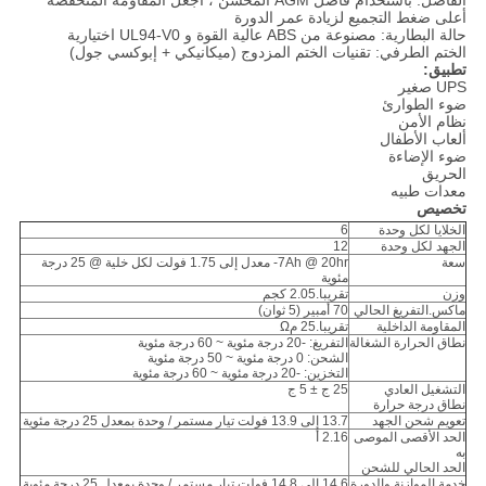
الفاصل: باستخدام فاصل AGM المحسّن ، اجعل المقاومة المنخفضة
أعلى ضغط التجميع لزيادة عمر الدورة
حالة البطارية: مصنوعة من ABS عالية القوة و UL94-V0 اختيارية
الختم الطرفي: تقنيات الختم المزدوج (ميكانيكي + إبوكسي جول)
تطبيق:
UPS صغير
ضوء الطوارئ
نظام الأمن
ألعاب الأطفال
ضوء الإضاءة
الحريق
معدات طبيه
تخصيص
الخلايا لكل وحدة
6
الجهد لكل وحدة
12
سعة
7Ah @ 20hr- معدل إلى 1.75 فولت لكل خلية @ 25 درجة
مئوية
وزن
تقريبا.2.05 كجم
ماكس.التفريغ الحالي
70 أمبير (5 ثوان)
المقاومة الداخلية
تقريبا.25 مΩ
نطاق الحرارة الشغالة
التفريغ: -20 درجة مئوية ~ 60 درجة مئوية
الشحن: 0 درجة مئوية ~ 50 درجة مئوية
التخزين: -20 درجة مئوية ~ 60 درجة مئوية
التشغيل العادي
25 ج ± 5 ج
نطاق درجة حرارة
تعويم شحن الجهد
13.7 إلى 13.9 فولت تيار مستمر / وحدة بمعدل 25 درجة مئوية
الحد الأقصى الموصى
2.16 أ
به
الحد الحالي للشحن
خدمة الموازنة والدورة
14.6 إلى 14.8 فولت تيار مستمر / وحدة بمعدل 25 درجة مئوية