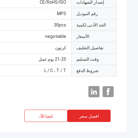
إصدار الشهادات
CE/RoHS/ISO
رقم الموديل
MPS
الحد الأدنى لكمية
30pcs
الأسعار
negotiable
تفاصيل التغليف
كرتون
وقت التسليم
21-25 يوم عمل
شروط الدفع
L / C ، T / T
افضل سعر
ﺎﺘﺼﻟ ﺍﻶﻧ