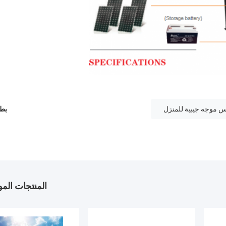
كس موجه جيبية للمنزل
بطا
المنتجات الم