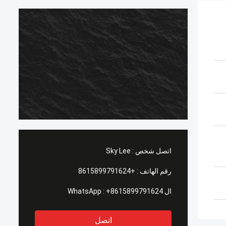
اتصل شخص :
Sky Lee
رقم الهاتف :
+8615899791624
ال WhatsApp :
+8615899791624
اتصل