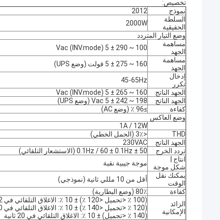
تخصيص:
نموذج
2012
السلطة
2000W
الحقيقية
وضع التيار المتردد
مساهمة
100 ~ 290 ± 5 Vac (INV.mode)
الجهد
مساهمة
160 ~ 275 ± 5 فولت (وضع UPS)
الجهد
إدخال
45-65Hz
تكرر
الجهد الناتج
160 ~ 265 ± 5 Vac (INV.mode)
الجهد الناتج
198 ~ 242 ± 5 Vac (وضع UPS)
كفاءة
≥96 ٪ (وضع AC)
وضع العاكس
1A / 12W
THD
<3٪ (الحمل الخطي)
الجهد الناتج
230VAC
تردد الخرج
50 ± 0.1Hz / 60 ± 0.1Hz (الاستشعار التلقائي)
انتاج |
موجة جيبية نقية
شكل موجة
يمكنك نقل
أقل من 10 مللي ثانية (نموذجي)
الوقت
كفاءة
80٪ (وضع البطارية)
(100 ٪ <تحميل <120 ٪) ± 10 ٪: الاغلاق التلقائي في 2 دقيقة
الزائد
(120 ٪ <تحميل <140 ٪) ± 10 ٪: الاغلاق التلقائي في 60 ثانية ؛
الإمكانية
(140 ٪ <تحميل) ± 10 ٪: الاغلاق التلقائي في 20 ثانية