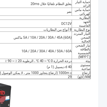
حماية التيار
يغلق النظام تلقائيًا خلال 20ms
الزائد
حماية ماس
نعم
كهربائى
البطارية
الجهد
DC12V
العاصمة
نوع البطارية
8 أنواع من البطاريات
التيار المتردد
الشحن
5A / 10A / 20A / 30A / 45A (60A) ماكس
الحالية
تيار الشحن
بالطاقة
10A / 20A / 30A / 40A / 50A / 60A
الشمسية
(MPPT)
بيئة
درجة الحرارة 0 ℃ ~ 40 ℃ ، الرطوبة 20 ٪ ~ 90 ٪
مستوى
d 40 ديسيبل (1 م)
صاخبة
ارتفاع
≤ 1000m (ارتفاع يتجاوز 1000 متر ، لا يمكن الوصول إلى الطاقة الكاملة)
NW (كلغ)
29