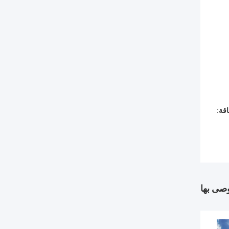
قة:
وصى بها