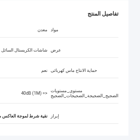
تفاصيل المنتج
مواد
معدن
عرض
شاشات الكريستال السائل
حماية الانتاج ماس كهربائى
نعم
مستوى_مستويات
<= 40dB (1M)
الضجيج_الضجيجة_الضجيجات_الضجيج
إبراز
نقية شرط لموجة العاكس م