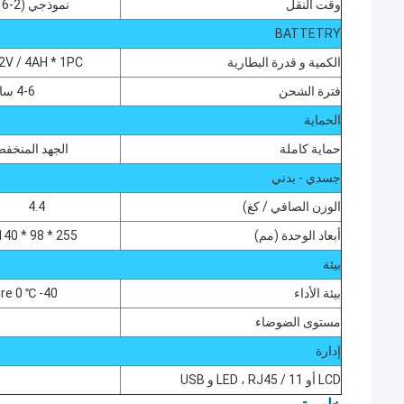
وقت النقل
نموذجي (2-6 مللي ثانية) ، 10 مللي ثانية كحد أقصى
BATTETRY
الكمية و قدرة البطارية
2V / 4AH * 1PC
فترة الشحن
4-6 ساعات استرداد إلى 90 ٪ القدرات
الحماية
حماية كاملة
الجهد المنخفض
جسدي - بدني
الوزن الصافي / كغ)
4.4
أبعاد الوحدة (مم)
255 * 98 * 140
بيئة
بيئة الأداء
Tempreture 0 ℃ -40 ℃ 
مستوى الضوضاء
إدارة
LCD أو LED ، RJ45 / 11 و USB