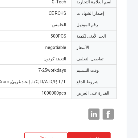
اسم العلامة التجارية
G-Tech
إصدار الشهادات
CE ROHS
رقم الموديل
الخامس-
الحد الأدنى لكمية
500PCS
الأسعار
negotiable
تفاصيل التغليف
التعبئة كرتون
وقت التسليم
7-25workdays
شروط الدفع
L/C, D/A, D/P, T/T, إتحاد غربيّ, MoneyGram
القدرة على العرض
1000000pcs