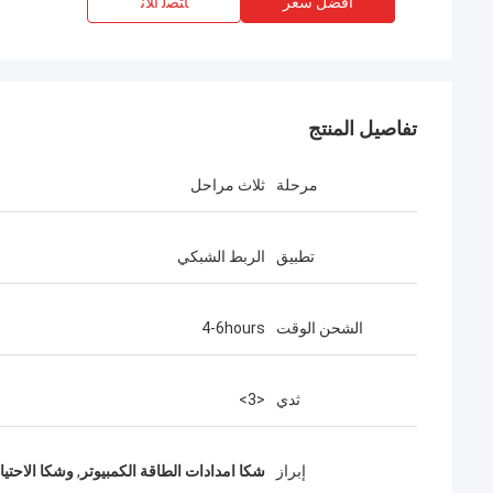
افضل سعر
ﺎﺘﺼﻟ ﺍﻶﻧ
تفاصيل المنتج
مرحلة
ثلاث مراحل
تطبيق
الربط الشبكي
الشحن الوقت
4-6hours
ثدي
<3>
إبراز
شكا امدادات الطاقة الكمبيوتر
,
وشكا الاحتيا