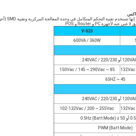
تم تصميم هذه السلسلة من UPS خصيصًا لأجهزة الكمبيوتر الشخصية. إنها تستخدم تقن
أجهزة PC و Router و POS.
V-625
600VA / 360W
85 ~ 150Vac / 145 ~ 290Vac
45 ~ 65HZ
102-132Vac / 200 ~ 255Vac
PWM (Batt.Mode)