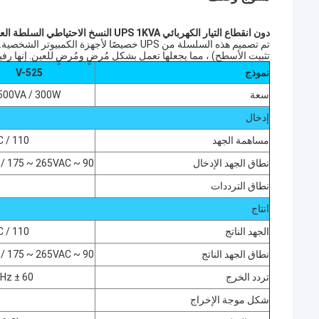
دون انقطاع التيار الكهربائي UPS 1KVA النسخ الاحتياطي السلطة العاكس
تثبيت الأسطح) ، مما يجعلها تعمل بشكل مُرضٍ ومُرضٍ للعين. إنها رفيق لا غنى عنه ل
نموذج
V-525
سعة
500VA / 300W
إدخال
مساهمة الجهد
110 / 120VAC أو 220/230 / 240VAC
نطاق الجهد الإدخال
90 ~ 132Vac / 175 ~ 265VAC
نطاق الترددات
انتاج
الجهد الناتج
110 / 120VAC أو 220/230 / 240VAC
نطاق الجهد الناتج
90 ~ 132Vac / 175 ~ 265VAC
تردد الخرج
60 ± 0.5Hz أو 50 ± 0.5Hz (Batt.Mode)
شكل موجة الإخراج