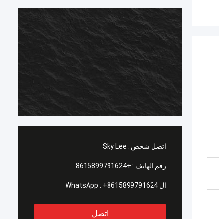
اتصل شخص :
Sky Lee
رقم الهاتف :
+8615899791624
ال WhatsApp :
+8615899791624
اتصل