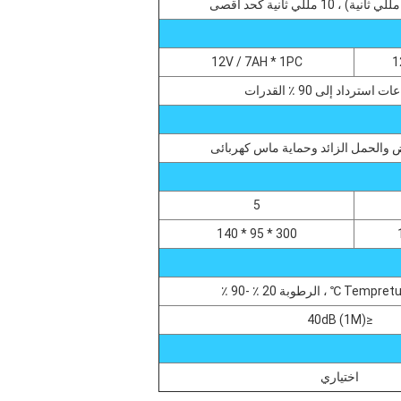
12V / 7AH * 1PC
1
 والحمل الزائد وحماية ماس كهربائى
5
300 * 95 * 140
، الرطوبة 20 ٪ -90 ٪
≤40dB (1M)
اختياري