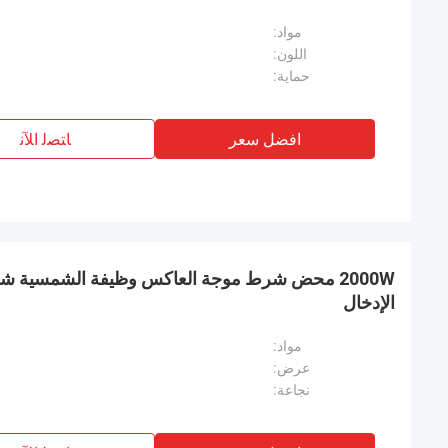
مواد:
اللون:
حماية:
افضل سعر
ﺎﺘﺼﻟ ﺍﻶﻧ
الإدخال
مواد:
عرض:
نجاعة: