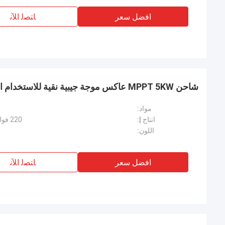
افضل سعر
ﺎﺘﺼﻟ ﺍﻶﻧ
شاحن MPPT 5KW عاكس موجة جيبية نقية للاستخدام المنزلي الشمسي
مواد:
انتاج |:
220 فولت / 230 فولت / 240 فولت تيار متردد
اللون:
افضل سعر
ﺎﺘﺼﻟ ﺍﻶﻧ