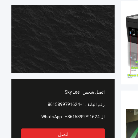
اتصل شخص :
Sky Lee
رقم الهاتف :
+8615899791624
ال WhatsApp :
+8615899791624
اتصل