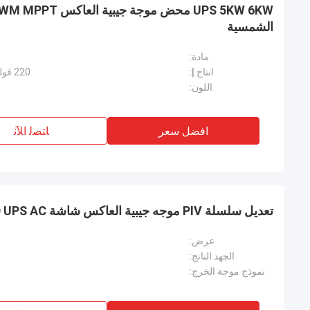
الشمسية
مادة:
انتاج |:
220 فولت / 230 فولت / 240 فولت تيار متردد
اللون:
افضل سعر
ﺎﺘﺼﻟ ﺍﻶﻧ
تعديل سلسلة PIV موجه جيبية العاكس شاشة LCD UPS AC / التبديل العاكس
عرض:
الجهد الناتج:
نموذج موجة الخرج: