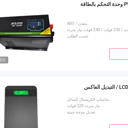
UPS 5KW 6KW محض موجة جيبية العاكس PWM MPPT وحدة التحكم بالطاقة
معدن / ABS
حسب الطلب
DEO
شاشات الكريستال السائل
تيار متردد 220 فولت
تعديل موجة جيبية