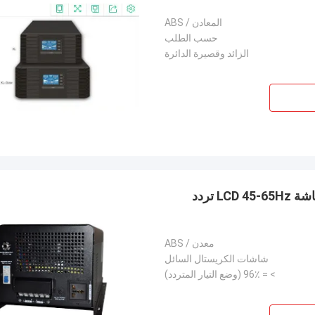
المعادن / ABS
حسب الطلب
الزائد وقصيرة الدائرة
2000W محض شرط موجة العاكس وظيفة الشمسية شاشة LCD 45-65Hz تردد
معدن / ABS
شاشات الكريستال السائل
> = 96٪ (وضع التيار المتردد)