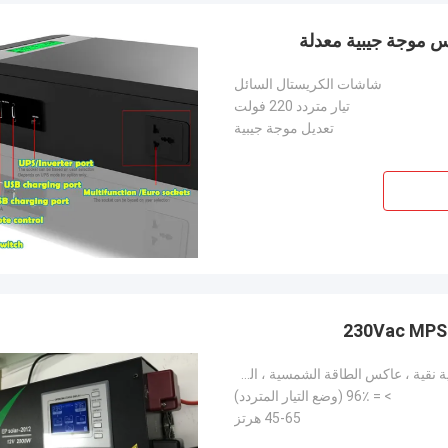
شاشات الكريستال السائل
تيار متردد 220 فولت
تعديل موجة جيبية
230Vac MPS SERIES 2000W محول موجة جيبية نقية ، عاكس الطاقة الشمسية ، المنزل العاكس
> = 96٪ (وضع التيار المتردد)
45-65 هرتز