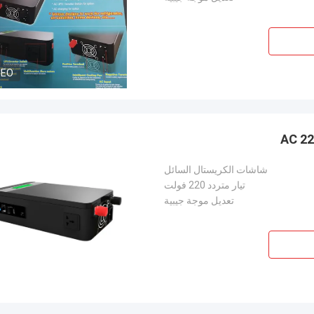
DEO
شاشات الكريستال السائل
تيار متردد 220 فولت
تعديل موجة جيبية