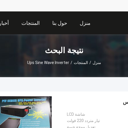
منزل
حول بنا
المنتجات
أخبار
نتيجة البحث
منزل
/
المنتجات
/
Ups Sine Wave Inverter
شاشة LCD
تيار متردد 220 فولت
تعديل موجة جيبية