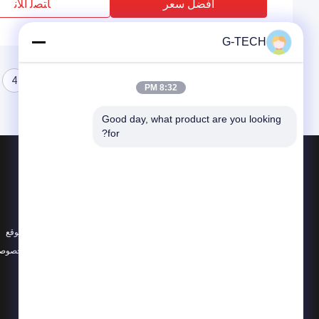
افضل سعر
ﺎﺘﺼﻟ ﺍﻶﻧ
G-TECH
4
3
2
1
8:32 PM
Good day, what product are you looking 
for?
المنتجات
حول
جي تك UPS
أخبار
نقية شرط لموجة UPS الخط التفاعلية
الحالات
UPS PWM
خريطة الموقع
جميع الفئات
سياسة الخصوصي