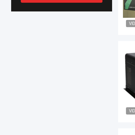
VI
VI