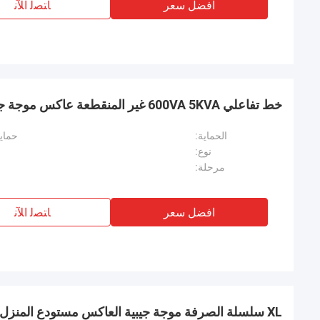
افضل سعر
ﺎﺘﺼﻟ ﺍﻶﻧ
خط تفاعلي 600VA 5KVA غير المنقطعة عاكس موجة جيبية
الحماية:
حماية
نوع:
مرحلة:
افضل سعر
ﺎﺘﺼﻟ ﺍﻶﻧ
XL سلسلة الصرفة موجة جيبية العاكس مستودع المنزل ، العاكس للاستخدام المنزلي