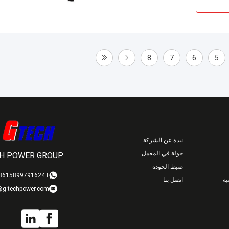
8
7
6
5
نبذة عن الشركة
جولة في المعمل
H POWER GROUP
ضبط الجودة
+8615899791624
ة
اتصل بنا
@g-techpower.com