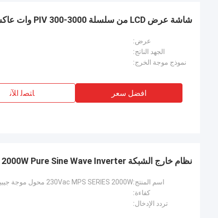
شاشة عرض LCD من سلسلة PIV 300-3000 وات عاكس موجة جيبية معدلة
عرض:
الجهد الناتج:
نموذج موجة الخرج:
افضل سعر
ﺎﺘﺼﻟ ﺍﻶﻧ
نظام خارج الشبكة 230Vac MPS 2000W Pure Sine Wave Inverter
اسم المنتج:
كفاءة:
تردد الإدخال: