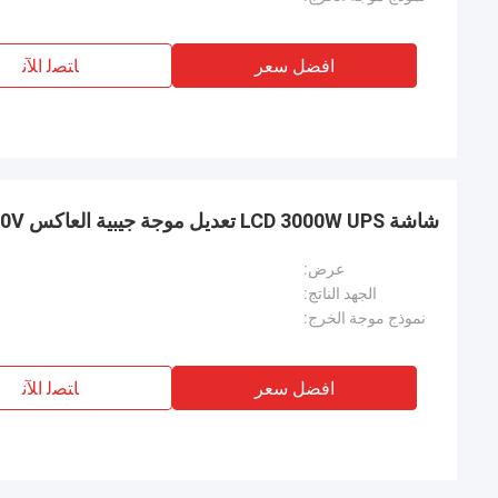
افضل سعر
ﺎﺘﺼﻟ ﺍﻶﻧ
شاشة LCD 3000W UPS تعديل موجة جيبية العاكس AC 220V
عرض:
الجهد الناتج:
نموذج موجة الخرج:
افضل سعر
ﺎﺘﺼﻟ ﺍﻶﻧ