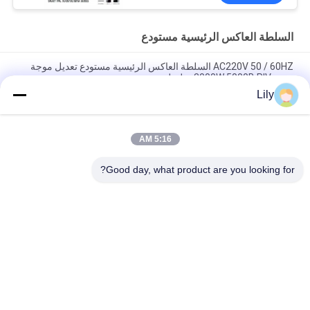
السلطة العاكس الرئيسية مستودع
AC220V 50 / 60HZ السلطة العاكس الرئيسية مستودع تعديل موجة
جيبية 3000W 5000B PIV سلسلة
Lily
XL سلسلة الصرفة موجة جيبية العاكس مستودع المنزل ، العاكس
للاستخدام المنزلي
5:16 AM
800VA 640W السلطة العاكس الرئيسية مستودع شاشة LCD مع ضمان
2 سنوات
Good day, what product are you looking for?
فئات شعبية
جميع
نقية شرط لموجة UPS 
جي تك UPS
الخط التفاعلية
عالية التردد على 
UPS PWM
الإنترنت يو بي إس