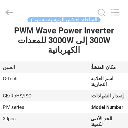
G-
TECH
POWER
GROUP.
All
السلطة العاكس الرئيسية مستودع
Rights
Reserved.
PWM Wave Power Inverter
المنزل
300W إلى 3000W للمعدات
المنتجات
الكهربائية
حولنا
مكان المنشأ:
الصين
اسم العلامة
G-tech
جولة
التجارية:
في
إصدار الشهادات:
CE/RoHS/ISO
المصنع
PIV series
Model Number:
الحد الأدنى
30pcs
مراقبة
لكمية: