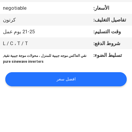
الجودة
الأسعار:
negotiable
تفاصيل التغليف:
كرتون
اتصل
بنا
وقت التسليم:
21-25 يوم عمل
شروط الدفع:
L / C ، T / T
أخبار
تسليط الضوء:
,
نقي العاكس موجه جيبية للمنزل ، محولات موجة جيبية نقية
pure sinewave inverters
اطلب
اقتباس
افضل سعر
خريطة
الموقع
سياسة